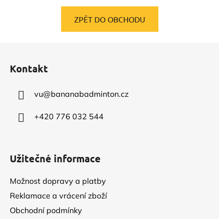
ZPĚT DO OBCHODU
Z
á
Kontakt
p
a
vu
@
bananabadminton.cz
t
í
+420 776 032 544
Užitečné informace
Možnost dopravy a platby
Reklamace a vrácení zboží
Obchodní podmínky