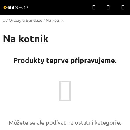
Přejít
Hledat
NÁKUP
na
KOŠÍK
obsah
Domů
/
Ortézy a Bandáže
/
Na kotník
Na kotník
Produkty teprve připravujeme.
Můžete se ale podívat na ostatní kategorie.