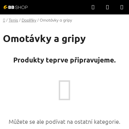
Přejít
Hledat
NÁKUP
na
KOŠÍK
obsah
Domů
/
Tenis
/
Doplňky
/
Omotávky a gripy
Omotávky a gripy
Produkty teprve připravujeme.
Můžete se ale podívat na ostatní kategorie.