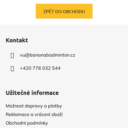
ZPĚT DO OBCHODU
Z
á
Kontakt
p
a
vu
@
bananabadminton.cz
t
í
+420 776 032 544
Užitečné informace
Možnost dopravy a platby
Reklamace a vrácení zboží
Obchodní podmínky